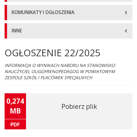
KOMUNIKATY I OGŁOSZENIA
INNE
OGŁOSZENIE 22/2025
Główna
treść
strony
INFORMACJA O WYNIKACH NABORU NA STANOWISKO
NAUCZYCIEL OLIGOFRENOPEDAGOG W POWIATOWYM
ZESPOLE SZKÓŁ I PLACÓWEK SPECJALNYCH
0,274
Pobierz plik
MB
PDF