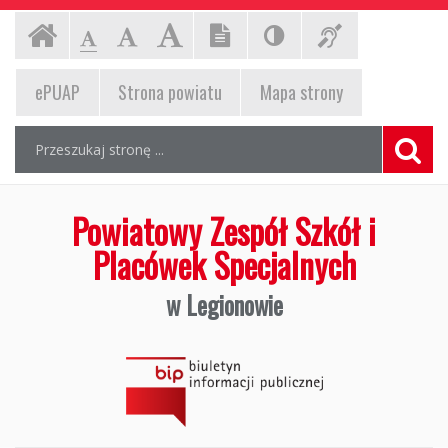
Powiatowy
Ustawienia
Czcionka,
Strona
-
-
-
jej
strony
Czcionka
Czcionka
Czcionka
Zespół
rozmiar
główna
standardowa
powiększona
duża
EPUAP,
na
ePUAP
Strona powiatu
Mapa
strony
Szkół
stronie:
strona
Wyszukiwarka
i
Wyszukiwana
Formularz
powiatu,
fraza:
wyszukiwania
Placówek
mapa
Szuka
strony
Specjalnych
Powiatowy Zespół Szkół i
w
Placówek Specjalnych
Legionowie,
w Legionowie
Biuletyn
Informacji
Publicznej