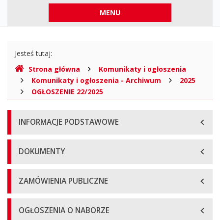
Menu
MENU
górne
Gdzie
Jesteś tutaj:
jesteśmy
Strona główna
Komunikaty i ogłoszenia
Komunikaty i ogłoszenia - Archiwum
2025
OGŁOSZENIE 22/2025
Menu
INFORMACJE PODSTAWOWE
główne
DOKUMENTY
ZAMÓWIENIA PUBLICZNE
OGŁOSZENIA O NABORZE